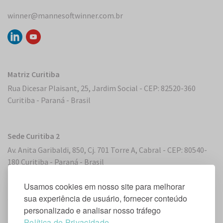
winner@mannesoftwinner.com.br
Matriz Curitiba
Rua Dicesar Plaisant, 25, Jardim Social - CEP: 82520-360
Curitiba - Paraná - Brasil
Sede Curitiba 2
Av. Anita Garibaldi, 850, Cj. 701 Torre A, Cabral - CEP: 80540-
180 Curitiba - Paraná - Brasil
Usamos cookies em nosso site para melhorar
Sede Miami, Flórida
sua experiência de usuário, fornecer conteúdo
personalizado e analisar nosso tráfego
2 S. Biscayne Boulevard, Suite 2450 - Miami, FL 33131, EUA
Política de Privacidade
.