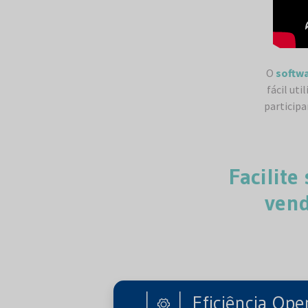
O
softw
fácil ut
participa
Facilite
vend
Eficiência Ope