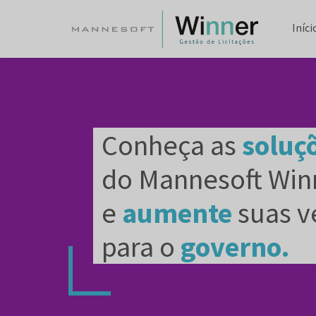
Iníci
Conheça as
soluç
do Mannesoft Win
e
aumente
suas v
para o
governo.