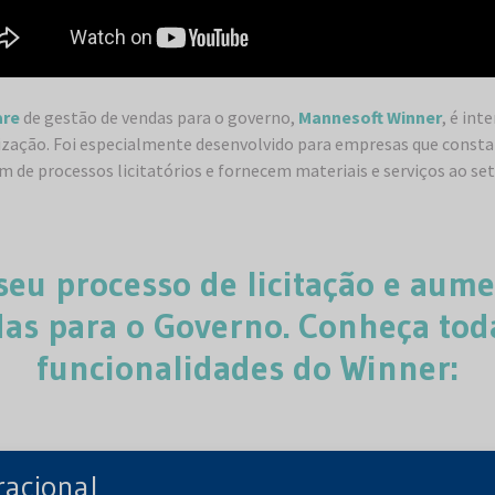
are
de gestão de vendas para o governo,
Mannesoft Winner
, é int
ilização. Foi especialmente desenvolvido para empresas que cons
m de processos licitatórios e fornecem materiais e serviços ao set
 seu processo de licitação e aum
as para o Governo. Conheça tod
funcionalidades do Winner:
racional