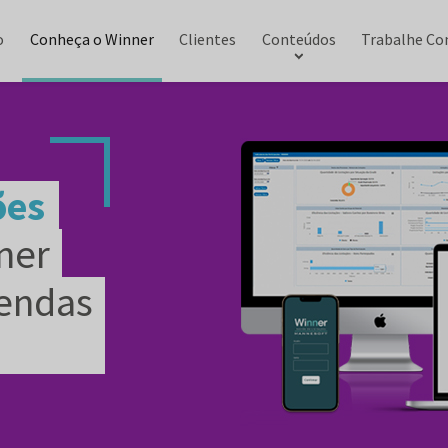
o
Conheça o Winner
Clientes
Conteúdos
Trabalhe Co
ões
ner
endas