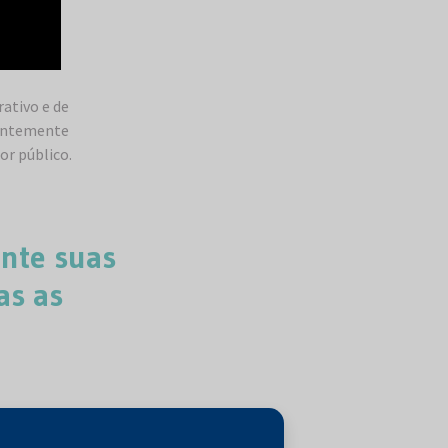
erativo e de
tantemente
or público.
ente suas
as as